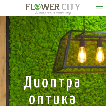
Диоптра
оптика