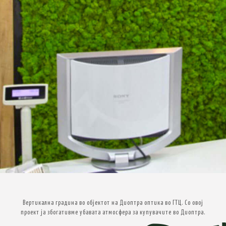
Вертикална градина во објектот на Диоптра оптика во ГТЦ. Со овој
проект ја збогативме убавата атмосфера за купувачите во Диоптра.