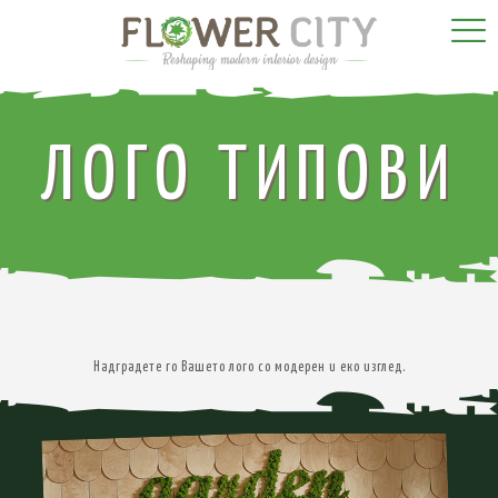
ЛОГО ТИПОВИ
Надградете го Вашето лого со модерен и еко изглед.