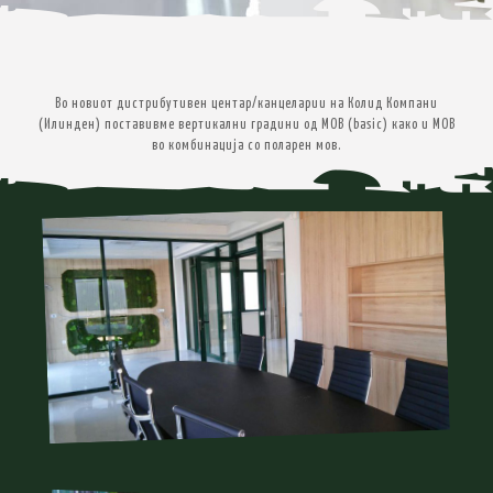
Во новиот дистрибутивен центар/канцеларии на Колид Компани
(Илинден) поставивме вертикални градини од МОВ (basic) како и МОВ
во комбинација со поларен мов.