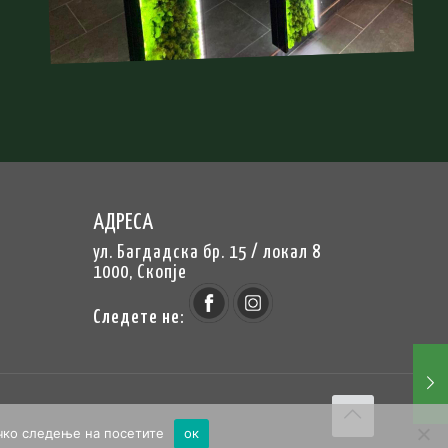
АДРЕСА
ул. Багдадска бр. 15 / локал 8
1000, Скопје
Следете не:
ичко следење на посетите
ок