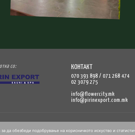
отка со:
КОНТАКТ
070 393 898 / 071 268 474
02 3079 275
info@flowercity.mk
info@pirinexport.com.mk
а за да обезбеди подобрување на корисничкото искуство и статист