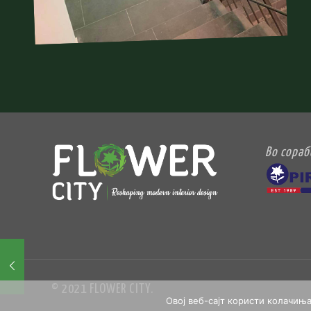
Во сораб
© 2021 FLOWER CITY.
Овој веб-сајт користи колачињ