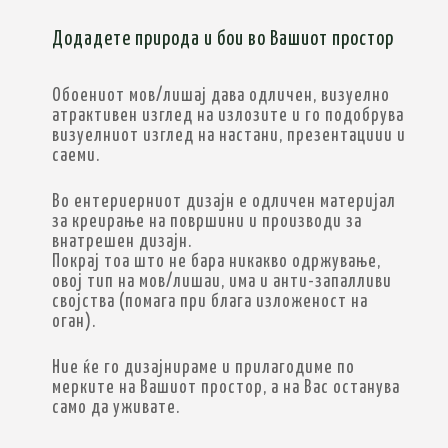
Додадете природа и бои во Вашиот простор
Обоениот мов/лишај дава одличен, визуелно
атрактивен изглед на излозите и го подобрува
визуелниот изглед на настани, презентациии и
саеми.
Во ентериерниот дизајн е одличен материјал
за креирање на површини и производи за
внатрешен дизајн.
Покрај тоа што не бара никакво одржување,
овој тип на мов/лишаи, има и анти-запалливи
својства (помага при блага изложеност на
оган).
Ние ќе го дизајнираме и прилагодиме по
мерките на Вашиот простор, а на Вас останува
само да уживате.